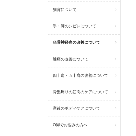
ピラティストレーナー増員のた
猫背について
め、体験レッスンを受けていただ
ける日時が増えました！
手・脚のシビレについて
【定期体験会日程】各日先着2名
※当日予約は出来ないため、前日
までにご連絡ください。
坐骨神経痛の改善について
詳しくは以下をご覧ください。
膝痛の改善について
詳しくはこちらから
四十肩・五十肩の改善について
骨盤周りの筋肉のケアについて
query_builder
2026年3月18日
産後のボディケアについて
O脚でお悩みの方へ