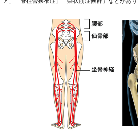
ア」「脊柱管狭窄症」「梨状筋症候群」などがあり