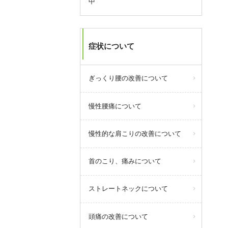
中
す。
8/9からのお盆休みは休まず営業い
たします。
8/11(火・祝)は10～17:00までの短
症状について
縮営業となります。
ぎっくり腰の改善について
query_builder
2026年7月08日
慢性腰痛について
当院では「自分で直せる身体づく
り」をコンセプトに従来の施術だ
慢性的な肩こりの改善について
けでなく、ピラティスやパーソナ
ルトレーニングなども取り入れて
おります。
首のこり、痛みについて
初めての方でも安心してピラティ
スを含めた運動が始められるよう
ストレートネックについて
に、随時プロのトレーナーによる
体験会も実施しております。
頭痛の改善について
お気軽にぜひご参加ください！