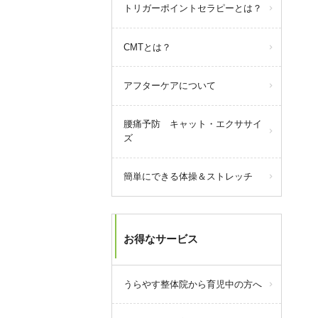
query_builder
2025年5月31日
トリガーポイントセラピーとは？
【駐車場のご案内】
CMTとは？
当院周辺の駐車場の減少により、
ご案内できる駐車場が減ってきて
おります。
アフターケアについて
それに合わせて駐車料金を全額負
担できる場所も減っておりますの
腰痛予防 キャット・エクササイ
で、なるべく当院にてご案内でき
ズ
る駐車場をご利用いただけますよ
うお願い致します。
簡単にできる体操＆ストレッチ
駐車場の場所など不明な点があり
ましたら、電話にてご連絡くださ
い。
お得なサービス
うらやす整体院から育児中の方へ