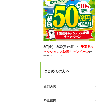
8/7(金)～8/30(日)の間で、
千葉県キ
ャッシュレス決済キャンペーン
が
実施されます。
対象となるキャッシュレス決済を
はじめての方へ
していただくと、
10％還元(1決済
3,000円が上限)
されます。
もちろん当院での決済も対象で
す。
施術内容
【月会員の方は】
料金案内
期間限定で、通常はない
30,000円
チャージ
をご用意しました！