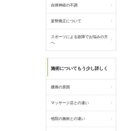
自律神経の不調
姿勢矯正について
スポーツによる故障でお悩みの方
へ
今月より浦安市発行の「
浦安市物
施術についてもう少し詳しく
価高騰対策商品券」が当院でもご
利用いただけます。
腰痛の原因
ご利用できるのは2026年3月1日(日)
～2026年8月31日(月)。
おつりは出ません。
マッサージ店との違い
浦安市物価高騰対策商品券特設サ
イトは
こちら
他院の施術との違い