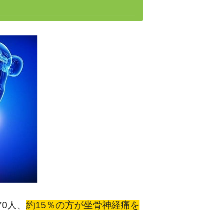
70人、
約15％の方が
坐骨神経痛を