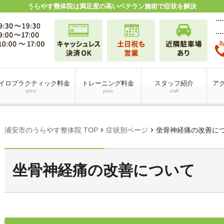
うらやす整体院は満足度の高いベテラン施術で症状を解決
イロプラクティック料金
トレーニング料金
スタッフ紹介
アク
price
price
staff
chevron_right
chevron_right
浦安市のうらやす整体院 TOP
症状別ページ
坐骨神経痛の改善に
坐骨神経痛の改善について