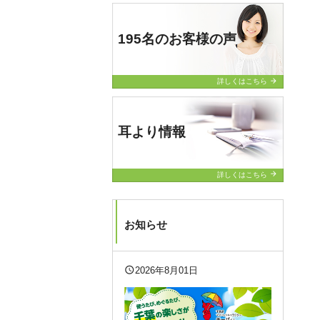
195名のお客様の声
arrow_forward
詳しくはこちら
耳より情報
arrow_forward
詳しくはこちら
お知らせ
query_builder
2026年8月01日