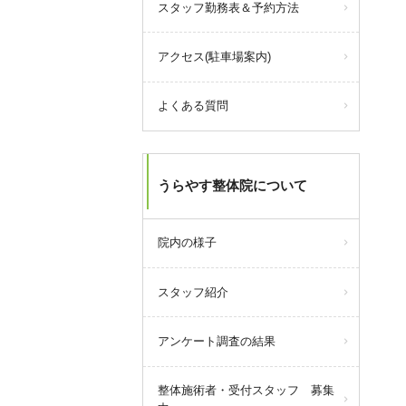
スタッフ勤務表＆予約方法
30,000円チャージで33,000ポイン
ト付与！
（+3,000ポイント）
アクセス(駐車場案内)
さらに期間中は、
30,000円チャージなら、10％還元
の上限3,000円分をちょうど受けら
よくある質問
れるので、一番おすすめです！
ポイントを追加するなら、この機
会をぜひご利用ください！
うらやす整体院について
query_builder
2026年7月09日
院内の様子
【8月の営業について】
スタッフ紹介
8/4(火)
8/17(月)
アンケート調査の結果
8/18(火)
8/19(水)
整体施術者・受付スタッフ 募集
上記日程でお休みをいただきま