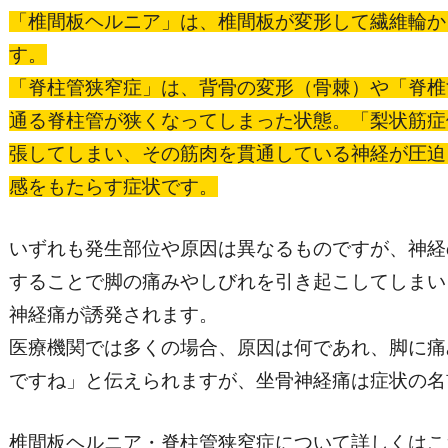
「椎間板ヘルニア」は、椎間板が変形して繊維輪か
す。
「脊柱管狭窄症」は、背骨の変形（骨棘）や「脊椎
通る脊柱管が狭くなってしまった状態。「梨状筋症
張してしまい、その筋肉を貫通している神経が圧迫
感をもたらす症状です。
いずれも発生部位や原因は異なるものですが、神経
することで脚の痛みやしびれを引き起こしてしまい
神経痛が誘発されます。
医療機関では多くの場合、原因は何であれ、脚に痛
ですね」と伝えられますが、坐骨神経痛は症状の名
椎間板ヘルニア・脊柱管狭窄症について詳しくはこ