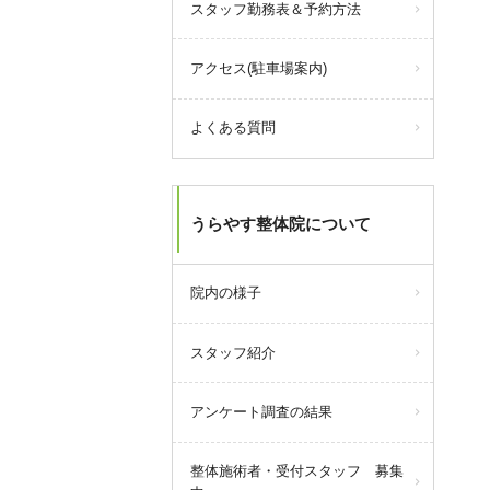
スタッフ勤務表＆予約方法
30,000円チャージで33,000ポイン
ト付与！
（+3,000ポイント）
アクセス(駐車場案内)
さらに期間中は、
30,000円チャージなら、10％還元
の上限3,000円分をちょうど受けら
よくある質問
れるので、一番おすすめです！
ポイントを追加するなら、この機
会をぜひご利用ください！
うらやす整体院について
query_builder
2026年7月09日
院内の様子
【8月の営業について】
スタッフ紹介
8/4(火)
8/17(月)
アンケート調査の結果
8/18(火)
8/19(水)
整体施術者・受付スタッフ 募集
上記日程でお休みをいただきま