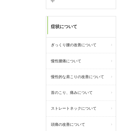
中
す。
8/9からのお盆休みは休まず営業い
たします。
8/11(火・祝)は10～17:00までの短
症状について
縮営業となります。
ぎっくり腰の改善について
query_builder
2026年7月08日
慢性腰痛について
当院では「自分で直せる身体づく
り」をコンセプトに従来の施術だ
慢性的な肩こりの改善について
けでなく、ピラティスやパーソナ
ルトレーニングなども取り入れて
おります。
首のこり、痛みについて
初めての方でも安心してピラティ
スを含めた運動が始められるよう
ストレートネックについて
に、随時プロのトレーナーによる
体験会も実施しております。
頭痛の改善について
お気軽にぜひご参加ください！