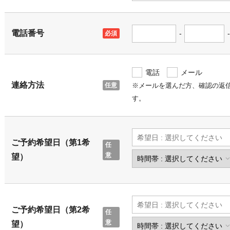
電話番号
-
-
電話
メール
連絡方法
※メールを選んだ方、確認の返
す。
ご予約希望日（第1希
望）
ご予約希望日（第2希
望）