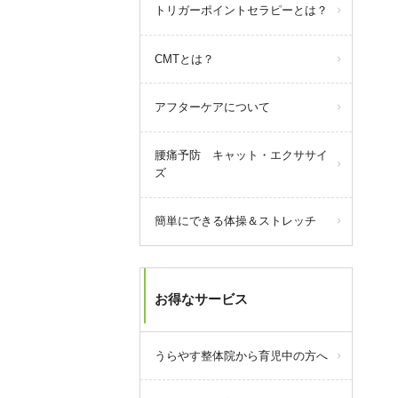
query_builder
2025年5月31日
トリガーポイントセラピーとは？
【駐車場のご案内】
CMTとは？
当院周辺の駐車場の減少により、
ご案内できる駐車場が減ってきて
おります。
アフターケアについて
それに合わせて駐車料金を全額負
担できる場所も減っておりますの
腰痛予防 キャット・エクササイ
で、なるべく当院にてご案内でき
ズ
る駐車場をご利用いただけますよ
うお願い致します。
簡単にできる体操＆ストレッチ
駐車場の場所など不明な点があり
ましたら、電話にてご連絡くださ
い。
お得なサービス
うらやす整体院から育児中の方へ