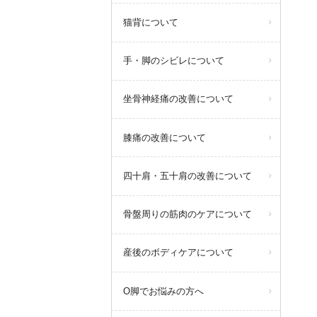
ピラティストレーナー増員のた
猫背について
め、体験レッスンを受けていただ
ける日時が増えました！
手・脚のシビレについて
【定期体験会日程】各日先着2名
※当日予約は出来ないため、前日
までにご連絡ください。
坐骨神経痛の改善について
詳しくは以下をご覧ください。
膝痛の改善について
詳しくはこちらから
四十肩・五十肩の改善について
骨盤周りの筋肉のケアについて
query_builder
2026年3月18日
産後のボディケアについて
O脚でお悩みの方へ