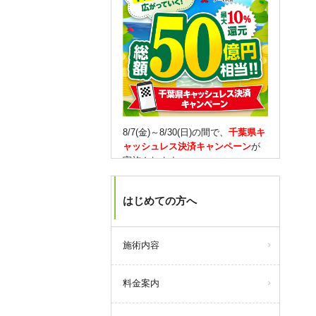
8/7(金)～8/30(日)の間で、
千葉県キ
ャッシュレス決済キャンペーン
が
実施されます。
対象となるキャッシュレス決済を
はじめての方へ
していただくと、
10％還元(1決済
3,000円が上限)
されます。
もちろん当院での決済も対象で
す。
施術内容
【月会員の方は】
料金案内
期間限定で、通常はない
30,000円
チャージ
をご用意しました！