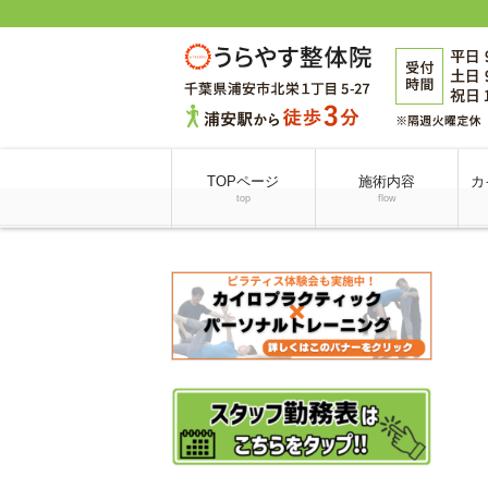
TOPページ
施術内容
カ
top
flow