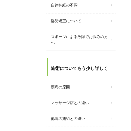
自律神経の不調
姿勢矯正について
スポーツによる故障でお悩みの方
へ
今月より浦安市発行の「
浦安市物
施術についてもう少し詳しく
価高騰対策商品券」が当院でもご
利用いただけます。
腰痛の原因
ご利用できるのは2026年3月1日(日)
～2026年8月31日(月)。
おつりは出ません。
マッサージ店との違い
浦安市物価高騰対策商品券特設サ
イトは
こちら
他院の施術との違い