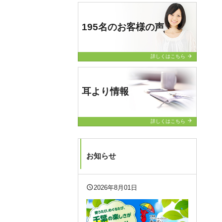
195名のお客様の声
arrow_forward
詳しくはこちら
耳より情報
arrow_forward
詳しくはこちら
お知らせ
query_builder
2026年8月01日