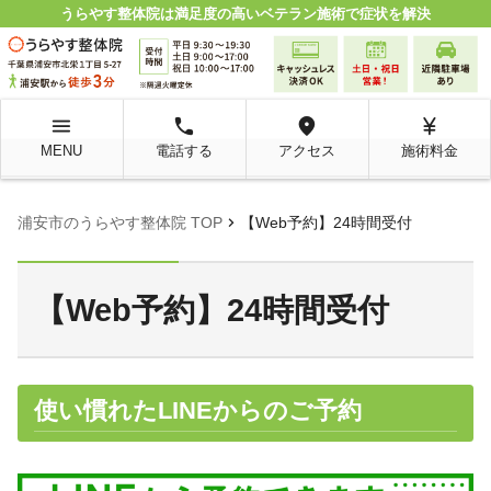
うらやす整体院は満足度の高いベテラン施術で症状を解決
menu
local_phone
room
currency_yen
MENU
電話する
アクセス
施術料金
chevron_right
浦安市のうらやす整体院 TOP
【Web予約】24時間受付
【Web予約】24時間受付
使い慣れたLINEからのご予約