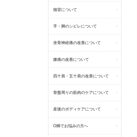
ピラティストレーナー増員のた
猫背について
め、体験レッスンを受けていただ
ける日時が増えました！
手・脚のシビレについて
【定期体験会日程】各日先着2名
※当日予約は出来ないため、前日
までにご連絡ください。
坐骨神経痛の改善について
詳しくは以下をご覧ください。
膝痛の改善について
詳しくはこちらから
四十肩・五十肩の改善について
骨盤周りの筋肉のケアについて
query_builder
2026年3月18日
産後のボディケアについて
O脚でお悩みの方へ