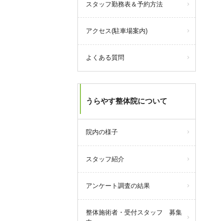
スタッフ勤務表＆予約方法
30,000円チャージで33,000ポイン
ト付与！
（+3,000ポイント）
アクセス(駐車場案内)
さらに期間中は、
30,000円チャージなら、10％還元
の上限3,000円分をちょうど受けら
よくある質問
れるので、一番おすすめです！
ポイントを追加するなら、この機
会をぜひご利用ください！
うらやす整体院について
query_builder
2026年7月09日
院内の様子
【8月の営業について】
スタッフ紹介
8/4(火)
8/17(月)
アンケート調査の結果
8/18(火)
8/19(水)
整体施術者・受付スタッフ 募集
上記日程でお休みをいただきま