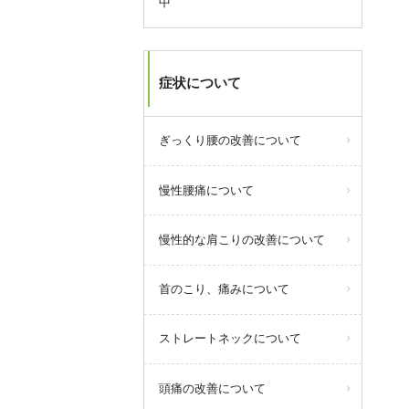
中
す。
8/9からのお盆休みは休まず営業い
たします。
8/11(火・祝)は10～17:00までの短
症状について
縮営業となります。
ぎっくり腰の改善について
query_builder
2026年7月08日
慢性腰痛について
当院では「自分で直せる身体づく
り」をコンセプトに従来の施術だ
慢性的な肩こりの改善について
けでなく、ピラティスやパーソナ
ルトレーニングなども取り入れて
おります。
首のこり、痛みについて
初めての方でも安心してピラティ
スを含めた運動が始められるよう
ストレートネックについて
に、随時プロのトレーナーによる
体験会も実施しております。
頭痛の改善について
お気軽にぜひご参加ください！