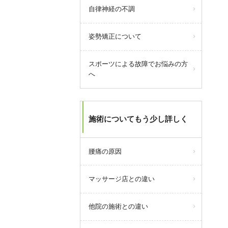
自律神経の不調
姿勢矯正について
スポーツによる故障でお悩みの方
へ
今月より浦安市発行の「
浦安市物
施術についてもう少し詳しく
価高騰対策商品券」が当院でもご
利用いただけます。
腰痛の原因
ご利用できるのは2026年3月1日(日)
～2026年8月31日(月)。
おつりは出ません。
マッサージ店との違い
浦安市物価高騰対策商品券特設サ
イトは
こちら
他院の施術との違い