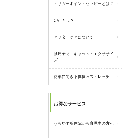
query_builder
2025年5月31日
トリガーポイントセラピーとは？
【駐車場のご案内】
CMTとは？
当院周辺の駐車場の減少により、
ご案内できる駐車場が減ってきて
おります。
アフターケアについて
それに合わせて駐車料金を全額負
担できる場所も減っておりますの
腰痛予防 キャット・エクササイ
で、なるべく当院にてご案内でき
ズ
る駐車場をご利用いただけますよ
うお願い致します。
簡単にできる体操＆ストレッチ
駐車場の場所など不明な点があり
ましたら、電話にてご連絡くださ
い。
お得なサービス
うらやす整体院から育児中の方へ