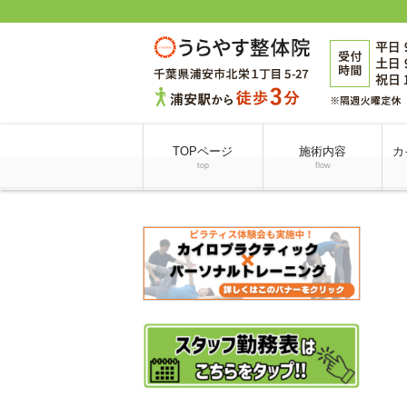
TOPページ
施術内容
カ
top
flow