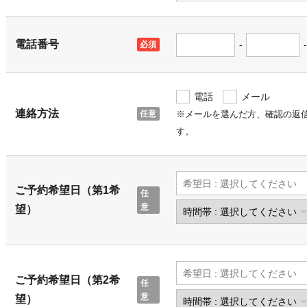
電話番号
-
-
電話
メール
連絡方法
※メールを選んだ方、確認の返
す。
ご予約希望日（第1希
望）
ご予約希望日（第2希
望）