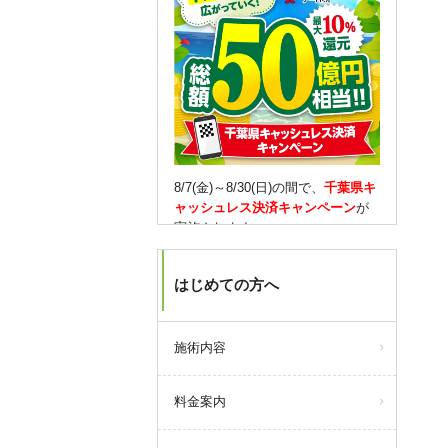
8/7(金)～8/30(日)の間で、
千葉県キ
ャッシュレス決済キャンペーン
が
実施されます。
対象となるキャッシュレス決済を
はじめての方へ
していただくと、
10％還元(1決済
3,000円が上限)
されます。
もちろん当院での決済も対象で
す。
施術内容
【月会員の方は】
料金案内
期間限定で、通常はない
30,000円
チャージ
をご用意しました！