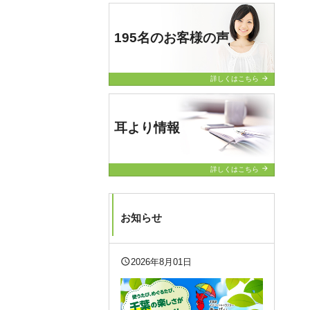
195名のお客様の声
arrow_forward
詳しくはこちら
耳より情報
arrow_forward
詳しくはこちら
お知らせ
query_builder
2026年8月01日