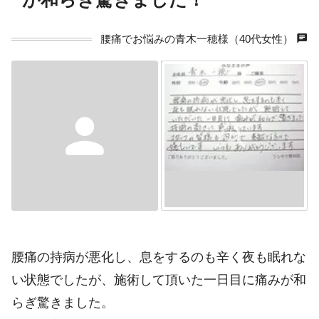
chat
腰痛でお悩みの青木一穂様（40代女性）
person
腰痛の持病が悪化し、息をするのも辛く夜も眠れな
い状態でしたが、施術して頂いた一日目に痛みが和
らぎ驚きました。