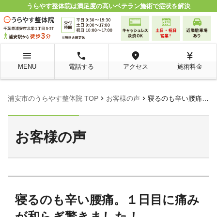
うらやす整体院は満足度の高いベテラン施術で症状を解決
menu
local_phone
room
currency_yen
MENU
電話する
アクセス
施術料金
chevron_right
chevron_right
浦安市のうらやす整体院 TOP
お客様の声
寝るのも辛い腰痛。１日目に痛みが和らぎ驚きました！
お客様の声
寝るのも辛い腰痛。１日目に痛み
が和らぎ驚きました！