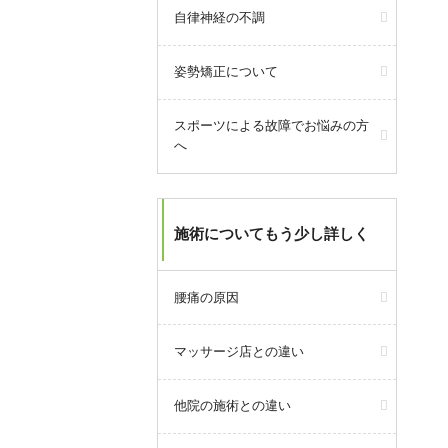
自律神経の不調
姿勢矯正について
スポーツによる故障でお悩みの方
へ
施術についてもう少し詳しく
今月より浦安市発行の「
浦安市物
価高騰対策商品券」が当院でもご
利用いただけます。
腰痛の原因
ご利用できるのは2026年3月1日(日)
～2026年8月31日(月)。
マッサージ店との違い
おつりは出ません。
浦安市物価高騰対策商品券特設サ
他院の施術との違い
イトは
こちら