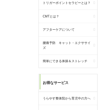
トリガーポイントセラピーとは？
2025年5月31日
query_builder
CMTとは？
【駐車場のご案内】
当院周辺の駐車場の減少により、
アフターケアについて
ご案内できる駐車場が減ってきて
おります。
それに合わせて駐車料金を全額負
腰痛予防 キャット・エクササイ
担できる場所も減っておりますの
ズ
で、なるべく当院にてご案内でき
る駐車場をご利用いただけますよ
うお願い致します。
簡単にできる体操＆ストレッチ
駐車場の場所など不明な点があり
ましたら、電話にてご連絡くださ
い。
お得なサービス
うらやす整体院から育児中の方へ