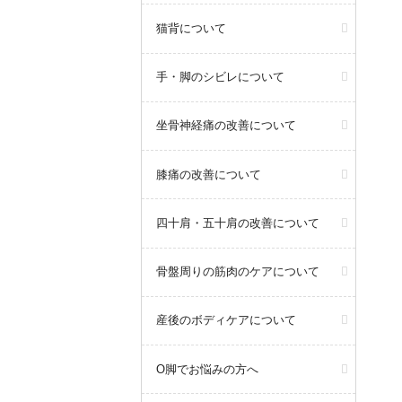
猫背について
ピラティストレーナー増員のた
め、体験レッスンを受けていただ
ける日時が増えました！
手・脚のシビレについて
【定期体験会日程】各日先着2名
※当日予約は出来ないため、前日
坐骨神経痛の改善について
までにご連絡ください。
詳しくは以下をご覧ください。
膝痛の改善について
詳しくはこちらから
四十肩・五十肩の改善について
骨盤周りの筋肉のケアについて
2026年3月18日
query_builder
産後のボディケアについて
O脚でお悩みの方へ