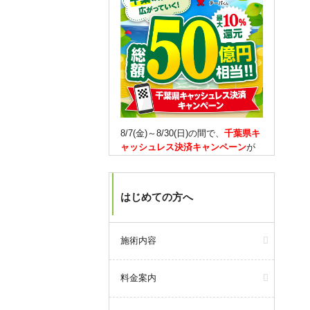
8/7(金)～8/30(日)の間で、
千葉県キ
ャッシュレス決済キャンペーン
が
実施されます。
対象となるキャッシュレス決済を
はじめての方へ
していただくと、
10％還元(1決済
3,000円が上限)
されます。
もちろん当院での決済も対象で
施術内容
す。
【月会員の方は】
料金案内
期間限定で、通常はない
30,000円
チャージ
をご用意しました！