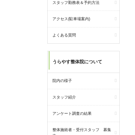
スタッフ勤務表＆予約方法
30,000円チャージで33,000ポイン
ト付与！
（+3,000ポイント）
アクセス(駐車場案内)
さらに期間中は、
30,000円チャージなら、10％還元
の上限3,000円分をちょうど受けら
よくある質問
れるので、一番おすすめです！
ポイントを追加するなら、この機
会をぜひご利用ください！
うらやす整体院について
院内の様子
2026年7月09日
query_builder
【8月の営業について】
スタッフ紹介
8/4(火)
8/17(月)
アンケート調査の結果
8/18(火)
8/19(水)
整体施術者・受付スタッフ 募集
上記日程でお休みをいただきま