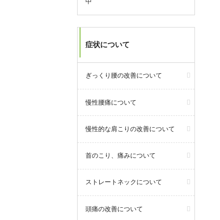
中
す。
8/9からのお盆休みは休まず営業い
たします。
症状について
8/11(火・祝)は10～17:00までの短
縮営業となります。
ぎっくり腰の改善について
2026年7月08日
query_builder
慢性腰痛について
当院では「自分で直せる身体づく
り」をコンセプトに従来の施術だ
慢性的な肩こりの改善について
けでなく、ピラティスやパーソナ
ルトレーニングなども取り入れて
首のこり、痛みについて
おります。
初めての方でも安心してピラティ
ストレートネックについて
スを含めた運動が始められるよう
に、随時プロのトレーナーによる
体験会も実施しております。
頭痛の改善について
お気軽にぜひご参加ください！