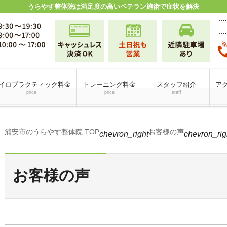
うらやす整体院は満足度の高いベテラン施術で症状を解決
イロプラクティック料金
トレーニング料金
スタッフ紹介
アク
price
price
staff
浦安市のうらやす整体院 TOP
お客様の声
chevron_right
chevron_rig
お客様の声