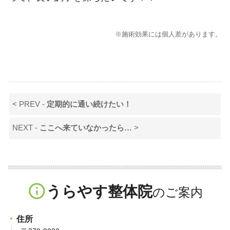
※施術効果には個人差があります。
< PREV -
定期的に通い続けたい！
NEXT -
ここへ来ていなかったら…
>
info_outline
うらやす整体院
住所