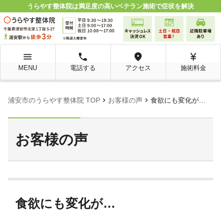
うらやす整体院は満足度の高いベテラン施術で症状を解決
menu
local_phone
room
currency_yen
MENU
電話する
アクセス
施術料金
chevron_right
chevron_right
浦安市のうらやす整体院 TOP
お客様の声
食欲にも変化が…
お客様の声
食欲にも変化が…