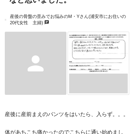
産後の骨盤の歪みでお悩みのM・Yさん(浦安市にお住いの
chat
20代女性 主婦)
person
産後に産前まえのパンツをはいたら、入らず。。。
体があちこち痛かったのでこちらに通い始めまし