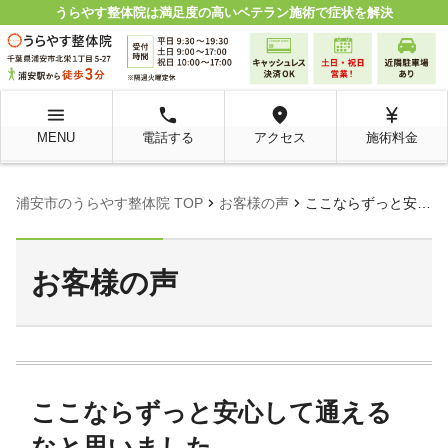
うらやす整体院は満足度の高いベテラン施術で症状を解決
menu
local_phone
room
currency_yen
MENU
電話する
アクセス
施術料金
chevron_right
chevron_right
浦安市のうらやす整体院 TOP
お客様の声
ここならずっと安心して通えるなと思いました。
お客様の声
ここならずっと安心して通える
なと思いました。