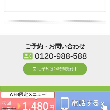
ご予約・お問い合わせ
contact_phone
0120-988-588
event_available
ご予約は24時間受付中
うらやす整体院 / 〒279-0002 千葉県浦安市北栄１丁目５−２７ / 東京
contact_phone
メトロ東西線浦安駅より徒歩3分 /
0120-988-588