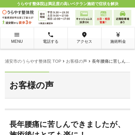
うらやす整体院は満足度の高いベテラン施術で症状を解決
menu
local_phone
room
currency_yen
MENU
電話する
アクセス
施術料金
chevron_right
chevron_right
浦安市のうらやす整体院 TOP
お客様の声
長年腰痛に苦しんできましたが、施術後はとても楽に！
お客様の声
長年腰痛に苦しんできましたが、
施術後はとても楽に！