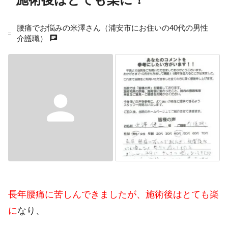
腰痛でお悩みの米澤さん（浦安市にお住いの40代の男性
chat
介護職）
person
長年腰痛に苦しんできましたが、施術後はとても楽
に
なり、