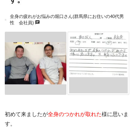
全身の疲れがお悩みの堀口さん(群馬県にお住いの40代男
chat
性 会社員)
初めて来ましたが
全身のつかれが取れた
様に思いま
す。