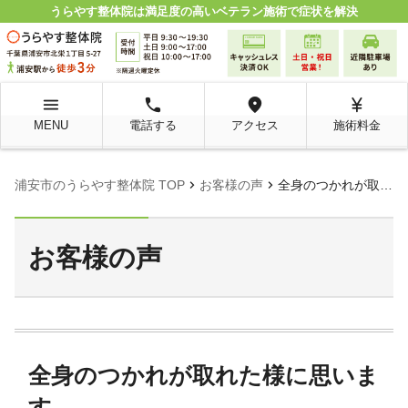
うらやす整体院は満足度の高いベテラン施術で症状を解決
menu
local_phone
room
currency_yen
MENU
電話する
アクセス
施術料金
chevron_right
chevron_right
浦安市のうらやす整体院 TOP
お客様の声
全身のつかれが取れた様に思います。
お客様の声
全身のつかれが取れた様に思いま
す。