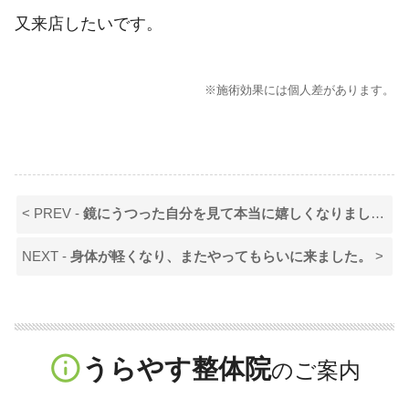
又来店したいです。
※施術効果には個人差があります。
< PREV -
鏡にうつった自分を見て本当に嬉しくなりました。
NEXT -
身体が軽くなり、またやってもらいに来ました。
>
info_outline
うらやす整体院