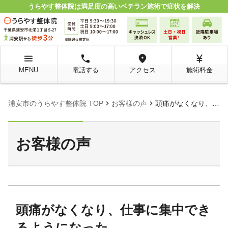
うらやす整体院は満足度の高いベテラン施術で症状を解決
menu
local_phone
room
currency_yen
MENU
電話する
アクセス
施術料金
chevron_right
chevron_right
浦安市のうらやす整体院 TOP
お客様の声
頭痛がなくなり、仕事に集中できるようになった。
お客様の声
頭痛がなくなり、仕事に集中でき
るようになった。