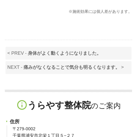
※施術効果には個人差があります。
< PREV -
身体がよく動くようになりました。
NEXT -
痛みがなくなることで気分も明るくなります。
>
info_outline
うらやす整体院
住所
〒279-0002
千葉県浦安市北栄１丁目５−２７