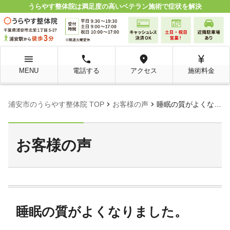
うらやす整体院は満足度の高いベテラン施術で症状を解決
menu
local_phone
room
currency_yen
MENU
電話する
アクセス
施術料金
chevron_right
chevron_right
浦安市のうらやす整体院 TOP
お客様の声
睡眠の質がよくなりました。
お客様の声
睡眠の質がよくなりました。