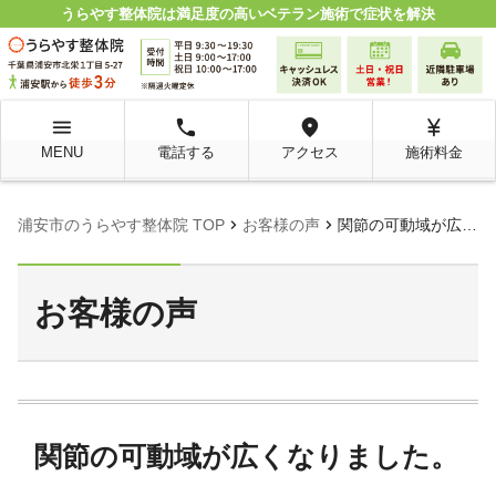
うらやす整体院は満足度の高いベテラン施術で症状を解決
menu
local_phone
room
currency_yen
MENU
電話する
アクセス
施術料金
chevron_right
chevron_right
浦安市のうらやす整体院 TOP
お客様の声
関節の可動域が広くなりました。
お客様の声
関節の可動域が広くなりました。