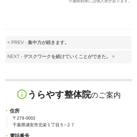
※施術効果には個人差があります。
< PREV -
集中力が続きます。
NEXT -
デスクワークを続けていくことができた。
>
info_outline
うらやす整体院
住所
〒279-0002
千葉県浦安市北栄１丁目５−２７
電話番号