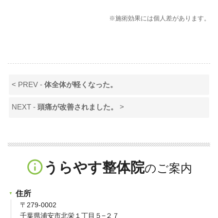
※施術効果には個人差があります。
< PREV -
体全体が軽くなった。
NEXT -
頭痛が改善されました。
>
info_outline
うらやす整体院
住所
〒279-0002
千葉県浦安市北栄１丁目５−２７