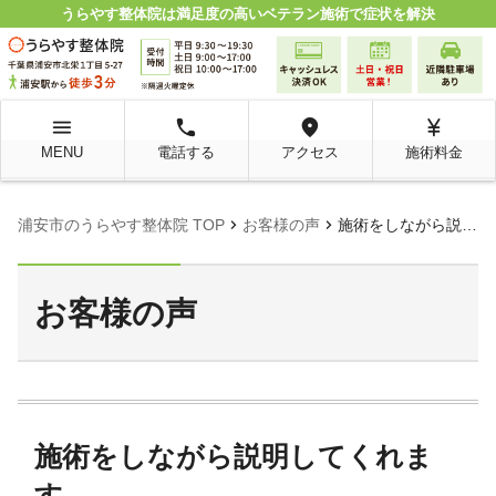
うらやす整体院は満足度の高いベテラン施術で症状を解決
menu
local_phone
room
currency_yen
MENU
電話する
アクセス
施術料金
chevron_right
chevron_right
浦安市のうらやす整体院 TOP
お客様の声
施術をしながら説明してくれます。
お客様の声
施術をしながら説明してくれま
す。