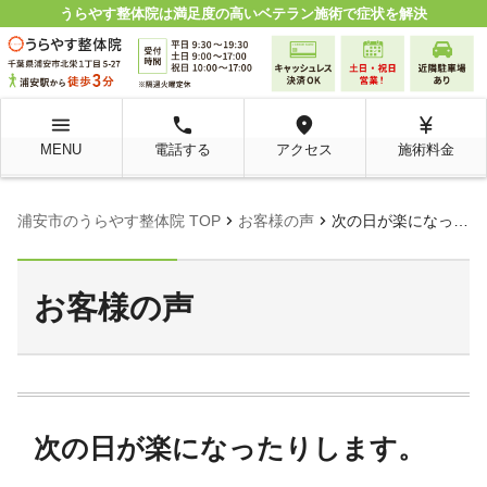
うらやす整体院は満足度の高いベテラン施術で症状を解決
menu
local_phone
room
currency_yen
MENU
電話する
アクセス
施術料金
chevron_right
chevron_right
浦安市のうらやす整体院 TOP
お客様の声
次の日が楽になったりします。
お客様の声
次の日が楽になったりします。