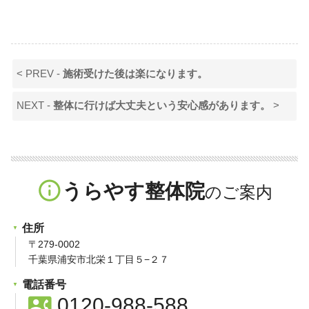
< PREV -
施術受けた後は楽になります。
NEXT -
整体に行けば大丈夫という安心感があります。
>
info_outline
うらやす整体院
住所
〒279-0002
千葉県浦安市北栄１丁目５−２７
電話番号
contact_phone
0120-988-588