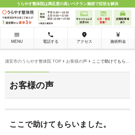
うらやす整体院は満足度の高いベテラン施術で症状を解決
menu
local_phone
room
currency_yen
MENU
電話する
アクセス
施術料金
chevron_right
chevron_right
浦安市のうらやす整体院 TOP
お客様の声
ここで助けてもらいました。
お客様の声
ここで助けてもらいました。