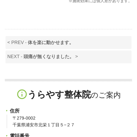
※施術効果には個人差があります。
< PREV -
体を楽に動かせます。
NEXT -
頭痛が無くなりました。
>
info_outline
うらやす整体院
住所
〒279-0002
千葉県浦安市北栄１丁目５−２７
電話番号