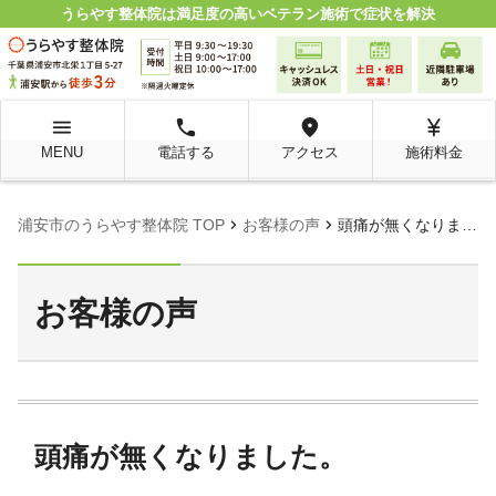
うらやす整体院は満足度の高いベテラン施術で症状を解決
menu
local_phone
room
currency_yen
MENU
電話する
アクセス
施術料金
chevron_right
chevron_right
浦安市のうらやす整体院 TOP
お客様の声
頭痛が無くなりました。
お客様の声
頭痛が無くなりました。