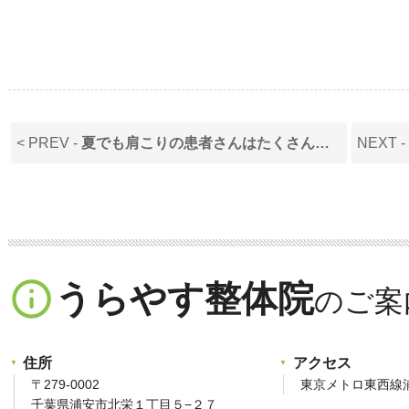
< PREV -
夏でも肩こりの患者さんはたくさん…
NEXT 
info_outline
うらやす整体院
住所
アクセス
〒279-0002
東京メトロ東西線
千葉県浦安市北栄１丁目５−２７