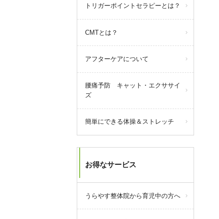
query_builder
2025年5月31日
トリガーポイントセラピーとは？
【駐車場のご案内】
CMTとは？
当院周辺の駐車場の減少により、
ご案内できる駐車場が減ってきて
おります。
アフターケアについて
それに合わせて駐車料金を全額負
担できる場所も減っておりますの
腰痛予防 キャット・エクササイ
で、なるべく当院にてご案内でき
ズ
る駐車場をご利用いただけますよ
うお願い致します。
簡単にできる体操＆ストレッチ
駐車場の場所など不明な点があり
ましたら、電話にてご連絡くださ
い。
お得なサービス
うらやす整体院から育児中の方へ