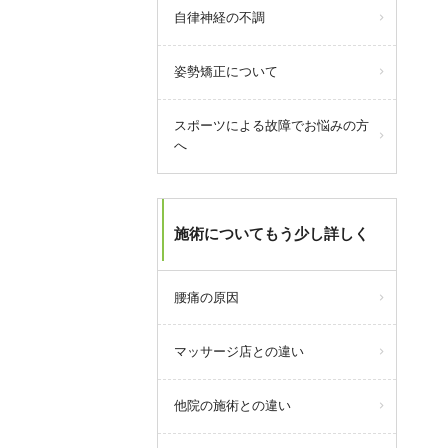
自律神経の不調
姿勢矯正について
スポーツによる故障でお悩みの方
へ
今月より浦安市発行の「
浦安市物
施術についてもう少し詳しく
価高騰対策商品券」が当院でもご
利用いただけます。
腰痛の原因
ご利用できるのは2026年3月1日(日)
～2026年8月31日(月)。
おつりは出ません。
マッサージ店との違い
浦安市物価高騰対策商品券特設サ
イトは
こちら
他院の施術との違い