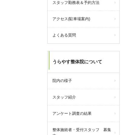
スタッフ勤務表＆予約方法
30,000円チャージで33,000ポイン
ト付与！
（+3,000ポイント）
アクセス(駐車場案内)
さらに期間中は、
30,000円チャージなら、10％還元
の上限3,000円分をちょうど受けら
よくある質問
れるので、一番おすすめです！
ポイントを追加するなら、この機
会をぜひご利用ください！
うらやす整体院について
query_builder
2026年7月09日
院内の様子
【8月の営業について】
スタッフ紹介
8/4(火)
8/17(月)
アンケート調査の結果
8/18(火)
8/19(水)
整体施術者・受付スタッフ 募集
上記日程でお休みをいただきま