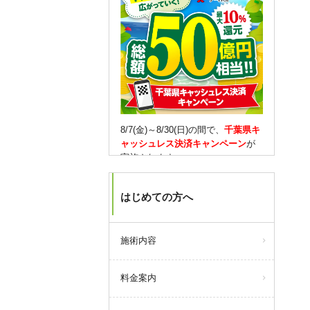
8/7(金)～8/30(日)の間で、
千葉県キ
ャッシュレス決済キャンペーン
が
実施されます。
対象となるキャッシュレス決済を
はじめての方へ
していただくと、
10％還元(1決済
3,000円が上限)
されます。
もちろん当院での決済も対象で
す。
施術内容
【月会員の方は】
料金案内
期間限定で、通常はない
30,000円
チャージ
をご用意しました！