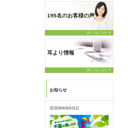
195名のお客様の声
arrow_forward
詳しくはこちら
耳より情報
arrow_forward
詳しくはこちら
お知らせ
query_builder
2026年8月01日