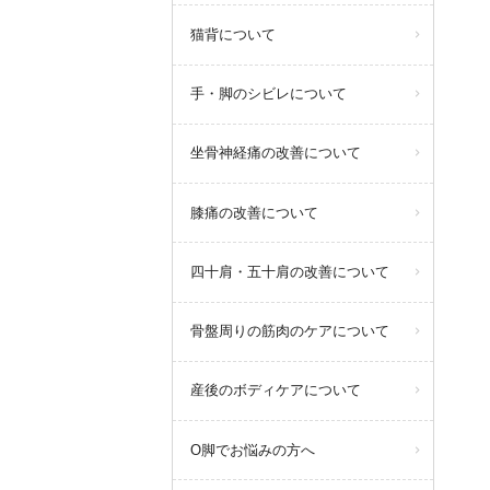
ピラティストレーナー増員のた
猫背について
め、体験レッスンを受けていただ
ける日時が増えました！
手・脚のシビレについて
【定期体験会日程】各日先着2名
※当日予約は出来ないため、前日
までにご連絡ください。
坐骨神経痛の改善について
詳しくは以下をご覧ください。
膝痛の改善について
詳しくはこちらから
四十肩・五十肩の改善について
骨盤周りの筋肉のケアについて
query_builder
2026年3月18日
産後のボディケアについて
O脚でお悩みの方へ