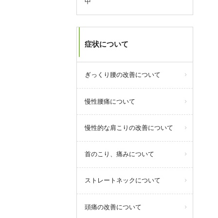
中
す。
8/9からのお盆休みは休まず営業い
たします。
8/11(火・祝)は10～17:00までの短
症状について
縮営業となります。
ぎっくり腰の改善について
query_builder
2026年7月08日
慢性腰痛について
当院では「自分で直せる身体づく
り」をコンセプトに従来の施術だ
慢性的な肩こりの改善について
けでなく、ピラティスやパーソナ
ルトレーニングなども取り入れて
おります。
首のこり、痛みについて
初めての方でも安心してピラティ
スを含めた運動が始められるよう
ストレートネックについて
に、随時プロのトレーナーによる
体験会も実施しております。
頭痛の改善について
お気軽にぜひご参加ください！